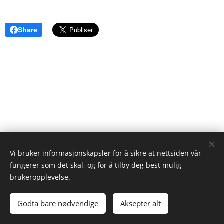
Share
Vi bruker informasjonskapsler for å sikre at nettsiden vår
fungerer som det skal, og for å tilby deg best mulig
brukeropplevelse.
Euromedica Norge AS Garver Ytteborgs vei 83,
0977 Oslo
Godta bare nødvendige
Aksepter alt
Informasjonskapsler